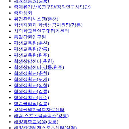
체육진흥원(강릉)
촉매유기반응연구단(창의연구사업단)
총학생회
취업관리시스템(춘천)
학생지원과 학생성공지원팀(강릉)
치의학교육연구및평가센터
통일강원연구원
평생교육원(춘천)
평생교육원(강릉)
평생교육원(원주)
학생상담센터(춘천)
학생상담센터(강릉,원주)
학생생활관(춘천)
학생생활관(도계)
학생생활관(삼척)
학생생활관(강릉)
학생생활관(원주)
학습클리닉(강릉)
강원권역한국학자료센터
해람 스포츠콤플렉스(강릉)
해양과학교육원(강릉)
해양관광레저스포츠센터(삼척)