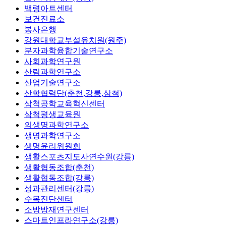
백령아트센터
보건진료소
봉사은행
강원대학교부설유치원(원주)
분자과학융합기술연구소
사회과학연구원
산림과학연구소
산업기술연구소
산학협력단(춘천,강릉,삼척)
삼척공학교육혁신센터
삼척평생교육원
의생명과학연구소
생명과학연구소
생명윤리위원회
생활스포츠지도사연수원(강릉)
생활협동조합(춘천)
생활협동조합(강릉)
성과관리센터(강릉)
수목진단센터
소방방재연구센터
스마트인프라연구소(강릉)