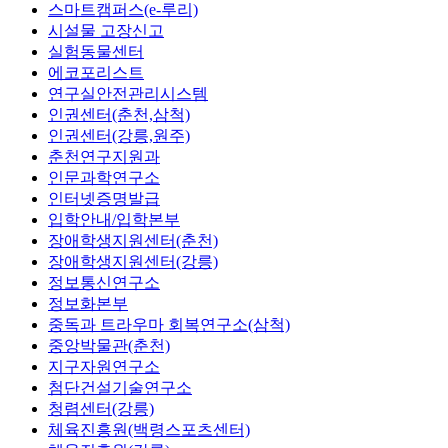
스마트캠퍼스(e-루리)
시설물 고장신고
실험동물센터
에코포리스트
연구실안전관리시스템
인권센터(춘천,삼척)
인권센터(강릉,원주)
춘천연구지원과
인문과학연구소
인터넷증명발급
입학안내/입학본부
장애학생지원센터(춘천)
장애학생지원센터(강릉)
정보통신연구소
정보화본부
중독과 트라우마 회복연구소(삼척)
중앙박물관(춘천)
지구자원연구소
첨단건설기술연구소
청렴센터(강릉)
체육진흥원(백령스포츠센터)