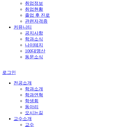
취업정보
취업현황
졸업 후 진로
관련자격증
커뮤니티
공지사항
학과소식
나이테지
100대명산
동문소식
로그인
전공소개
학과소개
학과연혁
학생회
동아리
오시는길
교수소개
교수