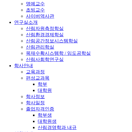
명예교수
초빙교수
사이버역사관
연구실소개
산림자원측정학실
산림환경경제학실
산림공간정보시스템학실
산림관리학실
목재수확시스템학 / 임도공학실
산림사회학연구실
학사안내
교육과정
편성교과목
학부
대학원
학사정보
학사일정
졸업자격인증
학부생
대학원생
산림경영학과 내규