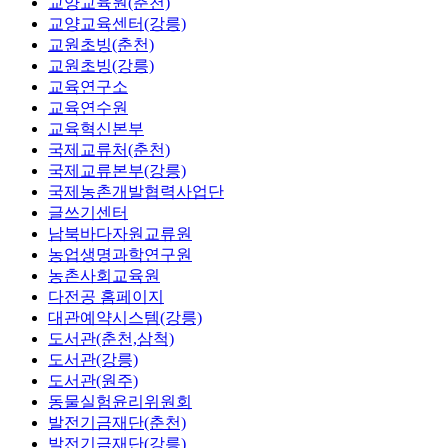
교양교육원(춘천)
교양교육센터(강릉)
교원초빙(춘천)
교원초빙(강릉)
교육연구소
교육연수원
교육혁신본부
국제교류처(춘천)
국제교류본부(강릉)
국제농촌개발협력사업단
글쓰기센터
남북바다자원교류원
농업생명과학연구원
농촌사회교육원
다전공 홈페이지
대관예약시스템(강릉)
도서관(춘천,삼척)
도서관(강릉)
도서관(원주)
동물실험윤리위원회
발전기금재단(춘천)
발전기금재단(강릉)