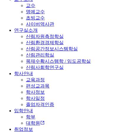
교수
명예교수
초빙교수
사이버역사관
연구실소개
산림자원측정학실
산림환경경제학실
산림공간정보시스템학실
산림관리학실
목재수확시스템학 / 임도공학실
산림사회학연구실
학사안내
교육과정
편성교과목
학사정보
학사일정
졸업자격인증
입학안내
학부
대학원
취업정보