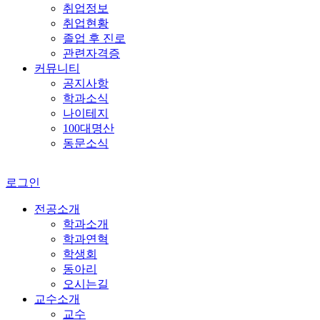
취업정보
취업현황
졸업 후 진로
관련자격증
커뮤니티
공지사항
학과소식
나이테지
100대명산
동문소식
로그인
전공소개
학과소개
학과연혁
학생회
동아리
오시는길
교수소개
교수