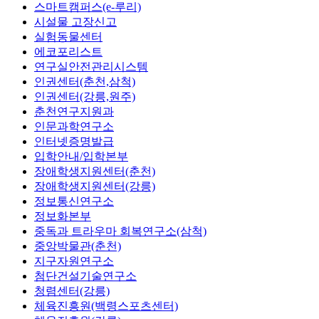
스마트캠퍼스(e-루리)
시설물 고장신고
실험동물센터
에코포리스트
연구실안전관리시스템
인권센터(춘천,삼척)
인권센터(강릉,원주)
춘천연구지원과
인문과학연구소
인터넷증명발급
입학안내/입학본부
장애학생지원센터(춘천)
장애학생지원센터(강릉)
정보통신연구소
정보화본부
중독과 트라우마 회복연구소(삼척)
중앙박물관(춘천)
지구자원연구소
첨단건설기술연구소
청렴센터(강릉)
체육진흥원(백령스포츠센터)