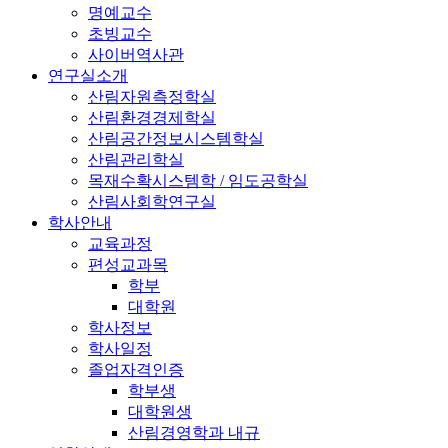
명예교수
초빙교수
사이버역사관
연구실소개
산림자원측정학실
산림환경경제학실
산림공간정보시스템학실
산림관리학실
목재수확시스템학 / 임도공학실
산림사회학연구실
학사안내
교육과정
편성교과목
학부
대학원
학사정보
학사일정
졸업자격인증
학부생
대학원생
산림경영학과 내규