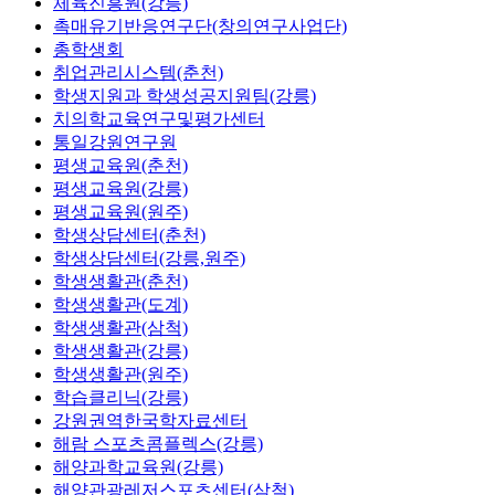
체육진흥원(강릉)
촉매유기반응연구단(창의연구사업단)
총학생회
취업관리시스템(춘천)
학생지원과 학생성공지원팀(강릉)
치의학교육연구및평가센터
통일강원연구원
평생교육원(춘천)
평생교육원(강릉)
평생교육원(원주)
학생상담센터(춘천)
학생상담센터(강릉,원주)
학생생활관(춘천)
학생생활관(도계)
학생생활관(삼척)
학생생활관(강릉)
학생생활관(원주)
학습클리닉(강릉)
강원권역한국학자료센터
해람 스포츠콤플렉스(강릉)
해양과학교육원(강릉)
해양관광레저스포츠센터(삼척)