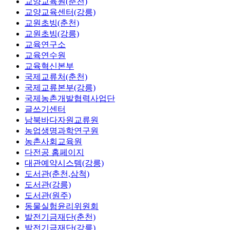
교양교육원(춘천)
교양교육센터(강릉)
교원초빙(춘천)
교원초빙(강릉)
교육연구소
교육연수원
교육혁신본부
국제교류처(춘천)
국제교류본부(강릉)
국제농촌개발협력사업단
글쓰기센터
남북바다자원교류원
농업생명과학연구원
농촌사회교육원
다전공 홈페이지
대관예약시스템(강릉)
도서관(춘천,삼척)
도서관(강릉)
도서관(원주)
동물실험윤리위원회
발전기금재단(춘천)
발전기금재단(강릉)