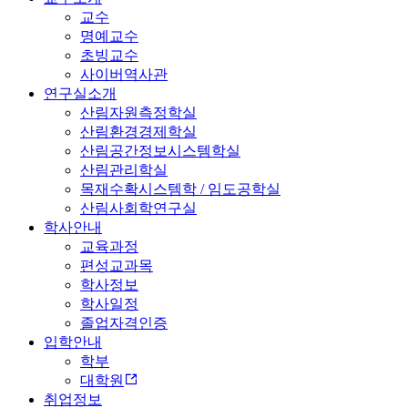
교수
명예교수
초빙교수
사이버역사관
연구실소개
산림자원측정학실
산림환경경제학실
산림공간정보시스템학실
산림관리학실
목재수확시스템학 / 임도공학실
산림사회학연구실
학사안내
교육과정
편성교과목
학사정보
학사일정
졸업자격인증
입학안내
학부
대학원
취업정보