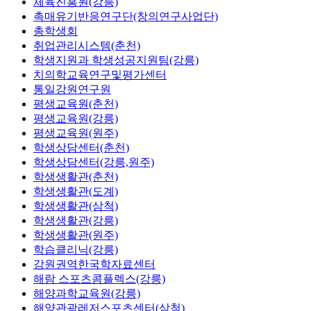
체육진흥원(강릉)
촉매유기반응연구단(창의연구사업단)
총학생회
취업관리시스템(춘천)
학생지원과 학생성공지원팀(강릉)
치의학교육연구및평가센터
통일강원연구원
평생교육원(춘천)
평생교육원(강릉)
평생교육원(원주)
학생상담센터(춘천)
학생상담센터(강릉,원주)
학생생활관(춘천)
학생생활관(도계)
학생생활관(삼척)
학생생활관(강릉)
학생생활관(원주)
학습클리닉(강릉)
강원권역한국학자료센터
해람 스포츠콤플렉스(강릉)
해양과학교육원(강릉)
해양관광레저스포츠센터(삼척)