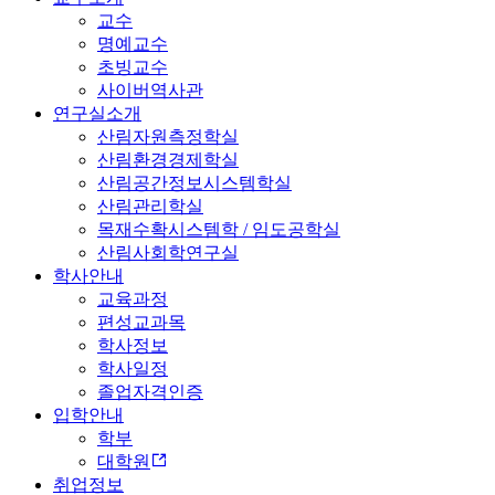
교수
명예교수
초빙교수
사이버역사관
연구실소개
산림자원측정학실
산림환경경제학실
산림공간정보시스템학실
산림관리학실
목재수확시스템학 / 임도공학실
산림사회학연구실
학사안내
교육과정
편성교과목
학사정보
학사일정
졸업자격인증
입학안내
학부
대학원
취업정보