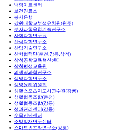
백령아트센터
보건진료소
봉사은행
강원대학교부설유치원(원주)
분자과학융합기술연구소
사회과학연구원
산림과학연구소
산업기술연구소
산학협력단(춘천,강릉,삼척)
삼척공학교육혁신센터
삼척평생교육원
의생명과학연구소
생명과학연구소
생명윤리위원회
생활스포츠지도사연수원(강릉)
생활협동조합(춘천)
생활협동조합(강릉)
성과관리센터(강릉)
수목진단센터
소방방재연구센터
스마트인프라연구소(강릉)