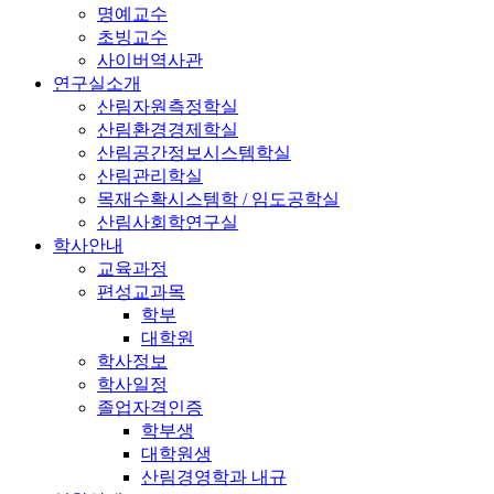
명예교수
초빙교수
사이버역사관
연구실소개
산림자원측정학실
산림환경경제학실
산림공간정보시스템학실
산림관리학실
목재수확시스템학 / 임도공학실
산림사회학연구실
학사안내
교육과정
편성교과목
학부
대학원
학사정보
학사일정
졸업자격인증
학부생
대학원생
산림경영학과 내규