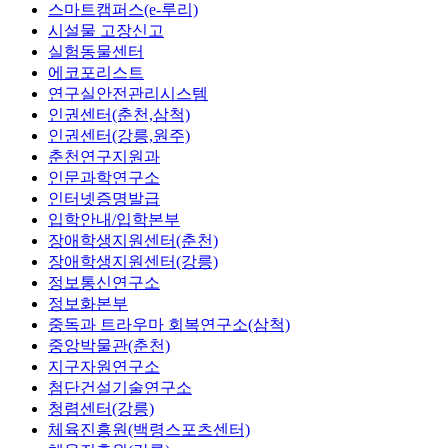
스마트캠퍼스(e-루리)
시설물 고장신고
실험동물센터
에코포리스트
연구실안전관리시스템
인권센터(춘천,삼척)
인권센터(강릉,원주)
춘천연구지원과
인문과학연구소
인터넷증명발급
입학안내/입학본부
장애학생지원센터(춘천)
장애학생지원센터(강릉)
정보통신연구소
정보화본부
중독과 트라우마 회복연구소(삼척)
중앙박물관(춘천)
지구자원연구소
첨단건설기술연구소
청렴센터(강릉)
체육진흥원(백령스포츠센터)