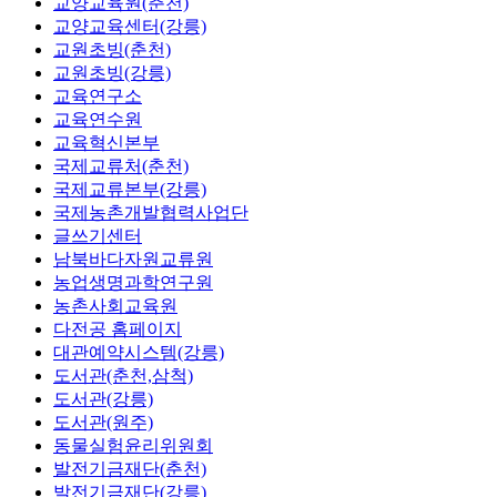
교양교육원(춘천)
교양교육센터(강릉)
교원초빙(춘천)
교원초빙(강릉)
교육연구소
교육연수원
교육혁신본부
국제교류처(춘천)
국제교류본부(강릉)
국제농촌개발협력사업단
글쓰기센터
남북바다자원교류원
농업생명과학연구원
농촌사회교육원
다전공 홈페이지
대관예약시스템(강릉)
도서관(춘천,삼척)
도서관(강릉)
도서관(원주)
동물실험윤리위원회
발전기금재단(춘천)
발전기금재단(강릉)