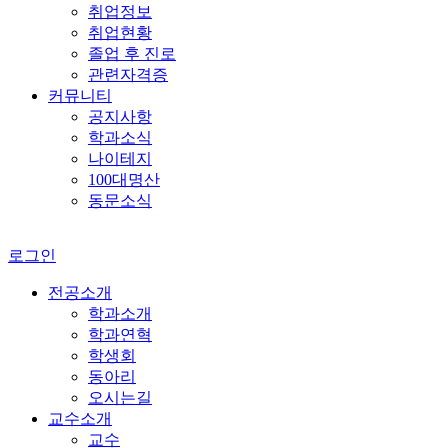
취업정보
취업현황
졸업 후 진로
관련자격증
커뮤니티
공지사항
학과소식
나이테지
100대명산
동문소식
로그인
전공소개
학과소개
학과연혁
학생회
동아리
오시는길
교수소개
교수