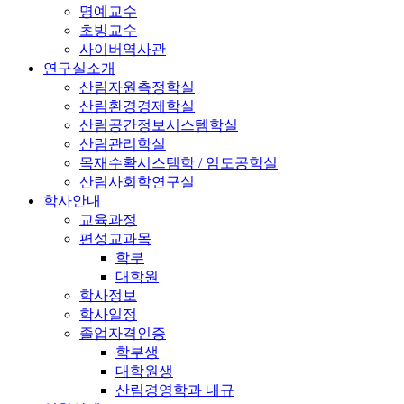
명예교수
초빙교수
사이버역사관
연구실소개
산림자원측정학실
산림환경경제학실
산림공간정보시스템학실
산림관리학실
목재수확시스템학 / 임도공학실
산림사회학연구실
학사안내
교육과정
편성교과목
학부
대학원
학사정보
학사일정
졸업자격인증
학부생
대학원생
산림경영학과 내규