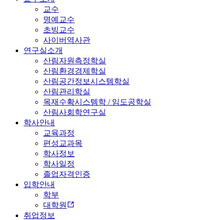
교수
명예교수
초빙교수
사이버역사관
연구실소개
산림자원측정학실
산림환경경제학실
산림공간정보시스템학실
산림관리학실
목재수확시스템학 / 임도공학실
산림사회학연구실
학사안내
교육과정
편성교과목
학사정보
학사일정
졸업자격인증
입학안내
학부
대학원
취업정보