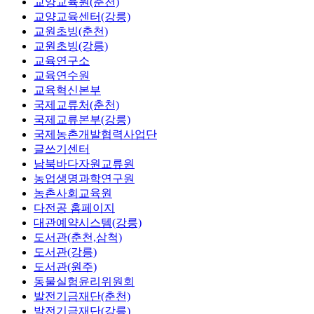
교양교육원(춘천)
교양교육센터(강릉)
교원초빙(춘천)
교원초빙(강릉)
교육연구소
교육연수원
교육혁신본부
국제교류처(춘천)
국제교류본부(강릉)
국제농촌개발협력사업단
글쓰기센터
남북바다자원교류원
농업생명과학연구원
농촌사회교육원
다전공 홈페이지
대관예약시스템(강릉)
도서관(춘천,삼척)
도서관(강릉)
도서관(원주)
동물실험윤리위원회
발전기금재단(춘천)
발전기금재단(강릉)