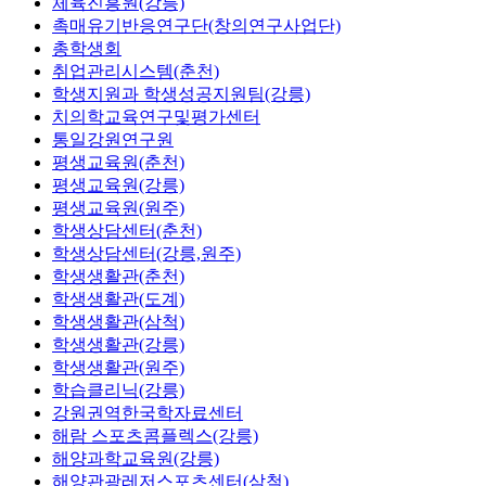
체육진흥원(강릉)
촉매유기반응연구단(창의연구사업단)
총학생회
취업관리시스템(춘천)
학생지원과 학생성공지원팀(강릉)
치의학교육연구및평가센터
통일강원연구원
평생교육원(춘천)
평생교육원(강릉)
평생교육원(원주)
학생상담센터(춘천)
학생상담센터(강릉,원주)
학생생활관(춘천)
학생생활관(도계)
학생생활관(삼척)
학생생활관(강릉)
학생생활관(원주)
학습클리닉(강릉)
강원권역한국학자료센터
해람 스포츠콤플렉스(강릉)
해양과학교육원(강릉)
해양관광레저스포츠센터(삼척)