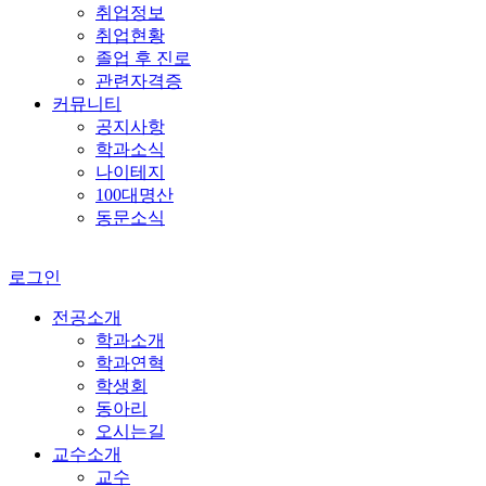
취업정보
취업현황
졸업 후 진로
관련자격증
커뮤니티
공지사항
학과소식
나이테지
100대명산
동문소식
로그인
전공소개
학과소개
학과연혁
학생회
동아리
오시는길
교수소개
교수