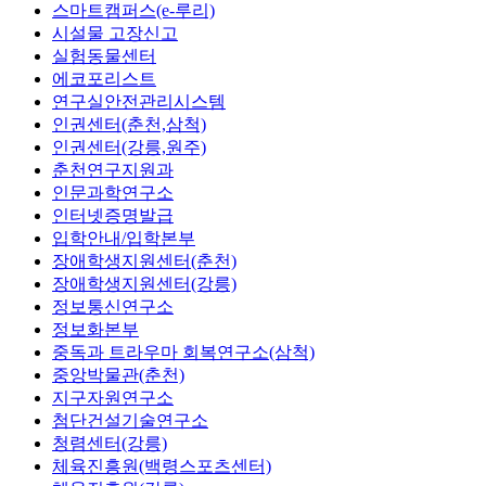
스마트캠퍼스(e-루리)
시설물 고장신고
실험동물센터
에코포리스트
연구실안전관리시스템
인권센터(춘천,삼척)
인권센터(강릉,원주)
춘천연구지원과
인문과학연구소
인터넷증명발급
입학안내/입학본부
장애학생지원센터(춘천)
장애학생지원센터(강릉)
정보통신연구소
정보화본부
중독과 트라우마 회복연구소(삼척)
중앙박물관(춘천)
지구자원연구소
첨단건설기술연구소
청렴센터(강릉)
체육진흥원(백령스포츠센터)