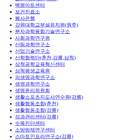
백령아트센터
보건진료소
봉사은행
강원대학교부설유치원(원주)
분자과학융합기술연구소
사회과학연구원
산림과학연구소
산업기술연구소
산학협력단(춘천,강릉,삼척)
삼척공학교육혁신센터
삼척평생교육원
의생명과학연구소
생명과학연구소
생명윤리위원회
생활스포츠지도사연수원(강릉)
생활협동조합(춘천)
생활협동조합(강릉)
성과관리센터(강릉)
수목진단센터
소방방재연구센터
스마트인프라연구소(강릉)