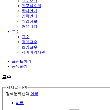
교수소개
연구실소개
학사안내
입학안내
취업정보
커뮤니티
교수
교수
명예교수
초빙교수
사이버역사관
프린트하기
공유하기
교수
게시글 검색
검색분류선택
이름
이름