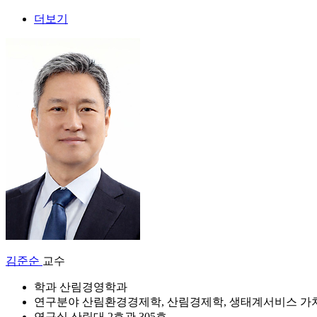
더보기
김준순
교수
학과
산림경영학과
연구분야
산림환경경제학, 산림경제학, 생태계서비스 가
연구실
산림대 2호관 305호