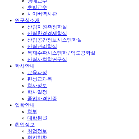
명예교수
초빙교수
사이버역사관
연구실소개
산림자원측정학실
산림환경경제학실
산림공간정보시스템학실
산림관리학실
목재수확시스템학 / 임도공학실
산림사회학연구실
학사안내
교육과정
편성교과목
학사정보
학사일정
졸업자격인증
입학안내
학부
대학원
취업정보
취업정보
취업현황