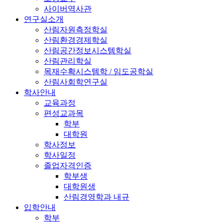
사이버역사관
연구실소개
산림자원측정학실
산림환경경제학실
산림공간정보시스템학실
산림관리학실
목재수확시스템학 / 임도공학실
산림사회학연구실
학사안내
교육과정
편성교과목
학부
대학원
학사정보
학사일정
졸업자격인증
학부생
대학원생
산림경영학과 내규
입학안내
학부