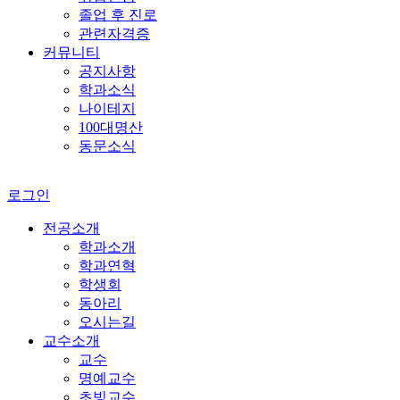
졸업 후 진로
관련자격증
커뮤니티
공지사항
학과소식
나이테지
100대명산
동문소식
로그인
전공소개
학과소개
학과연혁
학생회
동아리
오시는길
교수소개
교수
명예교수
초빙교수