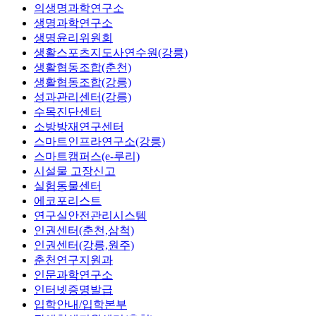
의생명과학연구소
생명과학연구소
생명윤리위원회
생활스포츠지도사연수원(강릉)
생활협동조합(춘천)
생활협동조합(강릉)
성과관리센터(강릉)
수목진단센터
소방방재연구센터
스마트인프라연구소(강릉)
스마트캠퍼스(e-루리)
시설물 고장신고
실험동물센터
에코포리스트
연구실안전관리시스템
인권센터(춘천,삼척)
인권센터(강릉,원주)
춘천연구지원과
인문과학연구소
인터넷증명발급
입학안내/입학본부