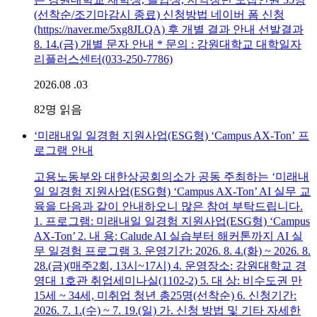
(선착순/조기마감시 종료) 신청방법 네이버 폼 신청
(https://naver.me/5xg8JLQA) 후 개별 결과 안내 선발결과
8. 14.(금) 개별 문자 안내 * 문의 : 강원대학교 대학일자
리플러스센터(033-250-7786)
2026.08 .03
82
명 읽음
‘미래내일 일경험 지원사업(ESG형) ‘Campus AX-Ton’ 프
로그램 안내
고용노동부와 대한상공회의소가 공동 주최하는 ‘미래내
일 일경험 지원사업(ESG형) ‘Campus AX-Ton’ AI 실무 교
육을 다음과 같이 안내하오니 많은 참여 부탁드립니다.
1. 프로그램: 미래내일 일경험 지원사업(ESG형) ‘Campus
AX-Ton’ 2. 내 용: Calude AI 실습부터 해커톤까지 AI 실
무 일경험 프로그램 3. 운영기간: 2026. 8. 4.(화) ~ 2026. 8.
28.(금)(매주2회, 13시~17시) 4. 운영장소: 강원대학교 경
영대 1호관 취업세미나실(1102-2) 5. 대 상: 비수도권 만
15세 ~ 34세, 미취업 청년 총25명(선착순) 6. 신청기간:
2026. 7. 1.(수) ~ 7. 19.(일) 가. 신청 방법 및 기타 자세한