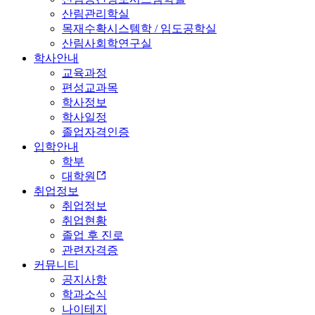
산림관리학실
목재수확시스템학 / 임도공학실
산림사회학연구실
학사안내
교육과정
편성교과목
학사정보
학사일정
졸업자격인증
입학안내
학부
대학원
취업정보
취업정보
취업현황
졸업 후 진로
관련자격증
커뮤니티
공지사항
학과소식
나이테지