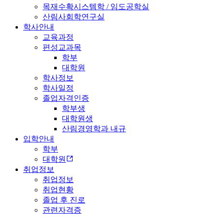
목재수확시스템학 / 임도공학실
산림사회학연구실
학사안내
교육과정
편성교과목
학부
대학원
학사정보
학사일정
졸업자격인증
학부생
대학원생
산림경영학과 내규
입학안내
학부
대학원
취업정보
취업정보
취업현황
졸업 후 진로
관련자격증