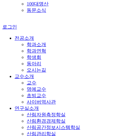
100대명산
동문소식
로그인
전공소개
학과소개
학과연혁
학생회
동아리
오시는길
교수소개
교수
명예교수
초빙교수
사이버역사관
연구실소개
산림자원측정학실
산림환경경제학실
산림공간정보시스템학실
산림관리학실