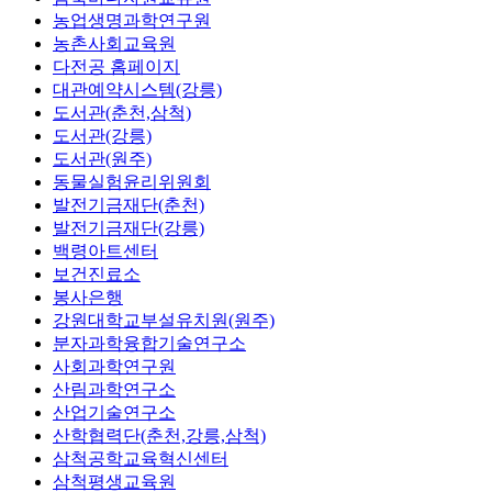
농업생명과학연구원
농촌사회교육원
다전공 홈페이지
대관예약시스템(강릉)
도서관(춘천,삼척)
도서관(강릉)
도서관(원주)
동물실험윤리위원회
발전기금재단(춘천)
발전기금재단(강릉)
백령아트센터
보건진료소
봉사은행
강원대학교부설유치원(원주)
분자과학융합기술연구소
사회과학연구원
산림과학연구소
산업기술연구소
산학협력단(춘천,강릉,삼척)
삼척공학교육혁신센터
삼척평생교육원