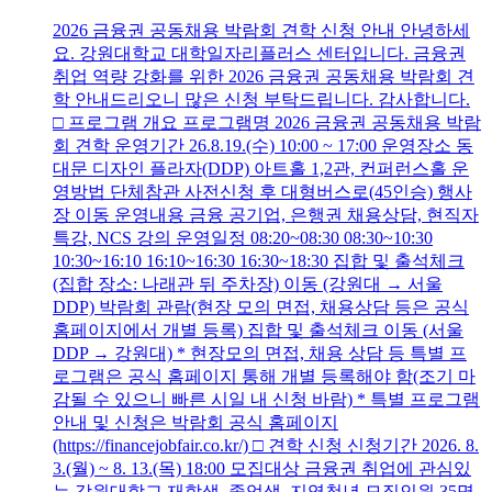
2026 금융권 공동채용 박람회 견학 신청 안내 안녕하세
요. 강원대학교 대학일자리플러스 센터입니다. 금융권
취업 역량 강화를 위한 2026 금융권 공동채용 박람회 견
학 안내드리오니 많은 신청 부탁드립니다. 감사합니다.
□ 프로그램 개요 프로그램명 2026 금융권 공동채용 박람
회 견학 운영기간 26.8.19.(수) 10:00 ~ 17:00 운영장소 동
대문 디자인 플라자(DDP) 아트홀 1,2관, 컨퍼런스홀 운
영방법 단체참관 사전신청 후 대형버스로(45인승) 행사
장 이동 운영내용 금융 공기업, 은행권 채용상담, 현직자
특강, NCS 강의 운영일정 08:20~08:30 08:30~10:30
10:30~16:10 16:10~16:30 16:30~18:30 집합 및 출석체크
(집합 장소: 나래관 뒤 주차장) 이동 (강원대 → 서울
DDP) 박람회 관람(현장 모의 면접, 채용상담 등은 공식
홈페이지에서 개별 등록) 집합 및 출석체크 이동 (서울
DDP → 강원대) * 현장모의 면접, 채용 상담 등 특별 프
로그램은 공식 홈페이지 통해 개별 등록해야 함(조기 마
감될 수 있으니 빠른 시일 내 신청 바람) * 특별 프로그램
안내 및 신청은 박람회 공식 홈페이지
(https://financejobfair.co.kr/) □ 견학 신청 신청기간 2026. 8.
3.(월) ~ 8. 13.(목) 18:00 모집대상 금융권 취업에 관심있
는 강원대학교 재학생, 졸업생, 지역청년 모집인원 35명