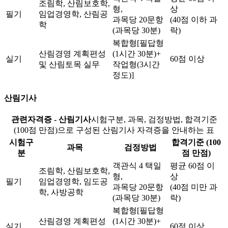
조림학, 산림보호학,
형,
상
필기
임업경영학, 산림공
과목당 20문항
(40점 이하 과
학
(과목당 30분)
락)
복합형[필답형
산림경영 계획편성
(1시간 30분)+
실기
60점 이상
및 산림토목 실무
작업형(3시간
정도)]
산림기사
관련자격증 - 산림기사
시험구분, 과목, 검정방법, 합격기준
(100점 만점)으로 구성된 산림기사 자격증을 안내하는 표
시험구
합격기준 (100
과목
검정방법
분
점 만점)
객관식 4 택일
평균 60점 이
조림학, 산림보호학,
형,
상
필기
임업경영학, 임도공
과목당 20문항
(40점 미만 과
학, 사방공학
(과목당 30분)
락)
복합형[필답형
산림경영 계획편성
(1시간 30분)+
실기
60점 이상