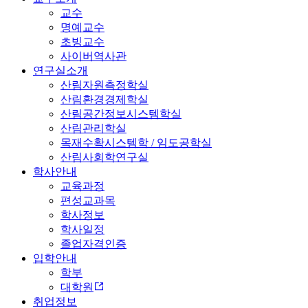
교수
명예교수
초빙교수
사이버역사관
연구실소개
산림자원측정학실
산림환경경제학실
산림공간정보시스템학실
산림관리학실
목재수확시스템학 / 임도공학실
산림사회학연구실
학사안내
교육과정
편성교과목
학사정보
학사일정
졸업자격인증
입학안내
학부
대학원
취업정보