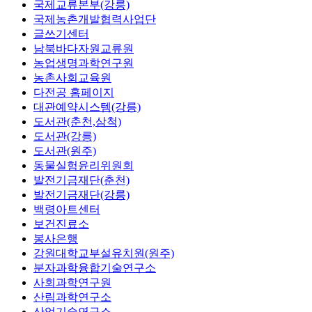
국제교류본부(강릉)
국제농촌개발협력사업단
글쓰기센터
남북바다자원교류원
농업생명과학연구원
농촌사회교육원
다전공 홈페이지
대관예약시스템(강릉)
도서관(춘천,삼척)
도서관(강릉)
도서관(원주)
동물실험윤리위원회
발전기금재단(춘천)
발전기금재단(강릉)
백령아트센터
보건진료소
봉사은행
강원대학교부설유치원(원주)
분자과학융합기술연구소
사회과학연구원
산림과학연구소
산업기술연구소