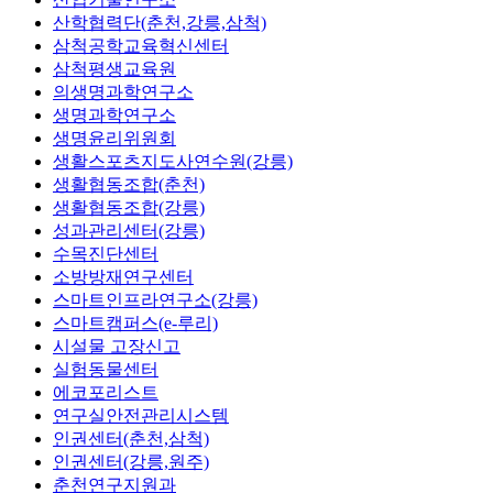
산학협력단(춘천,강릉,삼척)
삼척공학교육혁신센터
삼척평생교육원
의생명과학연구소
생명과학연구소
생명윤리위원회
생활스포츠지도사연수원(강릉)
생활협동조합(춘천)
생활협동조합(강릉)
성과관리센터(강릉)
수목진단센터
소방방재연구센터
스마트인프라연구소(강릉)
스마트캠퍼스(e-루리)
시설물 고장신고
실험동물센터
에코포리스트
연구실안전관리시스템
인권센터(춘천,삼척)
인권센터(강릉,원주)
춘천연구지원과