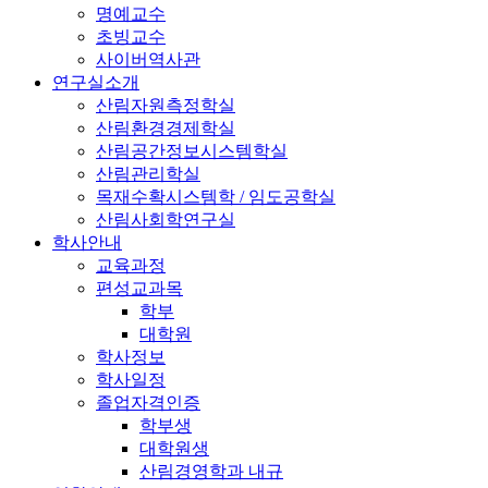
명예교수
초빙교수
사이버역사관
연구실소개
산림자원측정학실
산림환경경제학실
산림공간정보시스템학실
산림관리학실
목재수확시스템학 / 임도공학실
산림사회학연구실
학사안내
교육과정
편성교과목
학부
대학원
학사정보
학사일정
졸업자격인증
학부생
대학원생
산림경영학과 내규