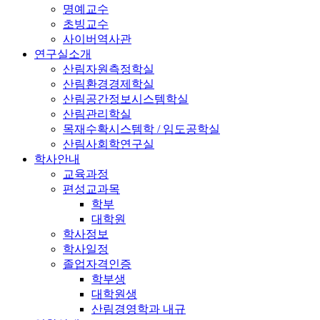
명예교수
초빙교수
사이버역사관
연구실소개
산림자원측정학실
산림환경경제학실
산림공간정보시스템학실
산림관리학실
목재수확시스템학 / 임도공학실
산림사회학연구실
학사안내
교육과정
편성교과목
학부
대학원
학사정보
학사일정
졸업자격인증
학부생
대학원생
산림경영학과 내규