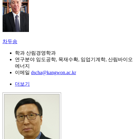
차두송
학과
산림경영학과
연구분야
임도공학, 목재수확, 임업기계학, 산림바이오
에너지
이메일
dscha@kangwon.ac.kr
더보기