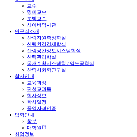
교수
명예교수
초빙교수
사이버역사관
연구실소개
산림자원측정학실
산림환경경제학실
산림공간정보시스템학실
산림관리학실
목재수확시스템학 / 임도공학실
산림사회학연구실
학사안내
교육과정
편성교과목
학사정보
학사일정
졸업자격인증
입학안내
학부
대학원
취업정보