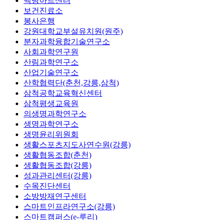
백령아트센터
보건진료소
봉사은행
강원대학교부설유치원(원주)
분자과학융합기술연구소
사회과학연구원
산림과학연구소
산업기술연구소
산학협력단(춘천,강릉,삼척)
삼척공학교육혁신센터
삼척평생교육원
의생명과학연구소
생명과학연구소
생명윤리위원회
생활스포츠지도사연수원(강릉)
생활협동조합(춘천)
생활협동조합(강릉)
성과관리센터(강릉)
수목진단센터
소방방재연구센터
스마트인프라연구소(강릉)
스마트캠퍼스(e-루리)