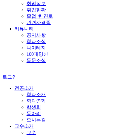
취업정보
취업현황
졸업 후 진로
관련자격증
커뮤니티
공지사항
학과소식
나이테지
100대명산
동문소식
로그인
전공소개
학과소개
학과연혁
학생회
동아리
오시는길
교수소개
교수