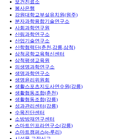
보건진료소
봉사은행
강원대학교부설유치원(원주)
분자과학융합기술연구소
사회과학연구원
산림과학연구소
산업기술연구소
산학협력단(춘천,강릉,삼척)
삼척공학교육혁신센터
삼척평생교육원
의생명과학연구소
생명과학연구소
생명윤리위원회
생활스포츠지도사연수원(강릉)
생활협동조합(춘천)
생활협동조합(강릉)
성과관리센터(강릉)
수목진단센터
소방방재연구센터
스마트인프라연구소(강릉)
스마트캠퍼스(e-루리)
시설물 고장신고