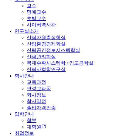
교수
명예교수
초빙교수
사이버역사관
연구실소개
산림자원측정학실
산림환경경제학실
산림공간정보시스템학실
산림관리학실
목재수확시스템학 / 임도공학실
산림사회학연구실
학사안내
교육과정
편성교과목
학사정보
학사일정
졸업자격인증
입학안내
학부
대학원
취업정보