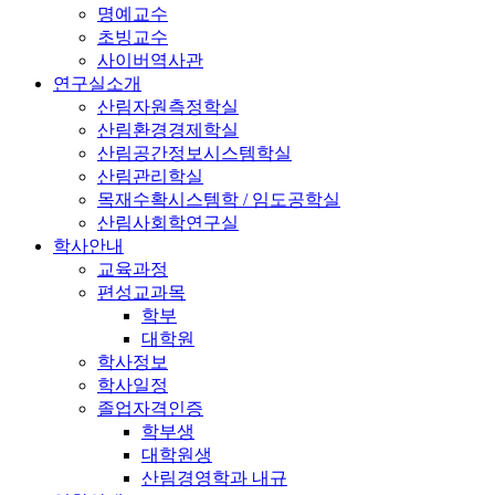
명예교수
초빙교수
사이버역사관
연구실소개
산림자원측정학실
산림환경경제학실
산림공간정보시스템학실
산림관리학실
목재수확시스템학 / 임도공학실
산림사회학연구실
학사안내
교육과정
편성교과목
학부
대학원
학사정보
학사일정
졸업자격인증
학부생
대학원생
산림경영학과 내규