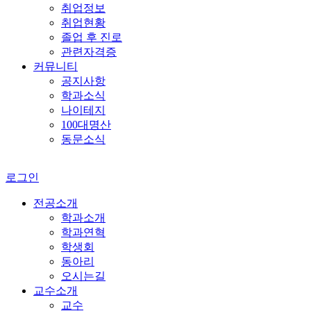
취업정보
취업현황
졸업 후 진로
관련자격증
커뮤니티
공지사항
학과소식
나이테지
100대명산
동문소식
로그인
전공소개
학과소개
학과연혁
학생회
동아리
오시는길
교수소개
교수