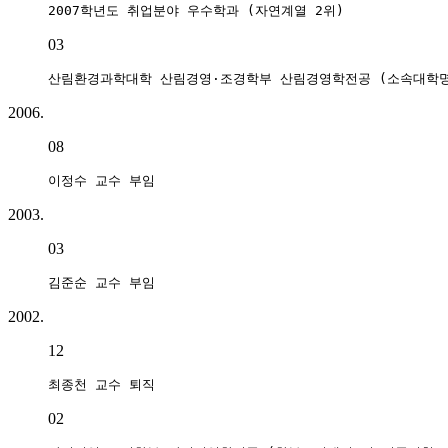
2007학년도 취업분야 우수학과 (자연계열 2위)
03
산림환경과학대학 산림경영·조경학부 산림경영학전공 (소속대학명
2006.
08
이정수 교수 부임
2003.
03
김준순 교수 부임
2002.
12
최종천 교수 퇴직
02