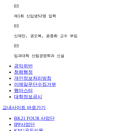
03
제1회 신입생52명 입학
03
신재만, 권오복, 윤종화 교수 부임
03
임과대학 산림경영학과 신설
공익위반
청렴행정
개인정보처리방침
이메일무단수집거부
웹마스터
대학정보공시
교내사이트 바로가기
BK21 FOUR 사업단
IPP사업단
KNU곰두리몰